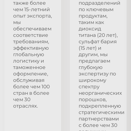
также более
подразделений
чем 15-летний
по ключевым
опыт экспорта,
продуктам,
мы
таким как
обеспечиваем
диоксид
соответствие
титана (20 лет),
требованиям,
сульфат бария
эффективную
(15 лет) и
глобальную
другим, мы
логистику и
предлагаем
таможенное
глубокую
оформление,
экспертизу по
обслуживая
широкому
более чем 100
спектру
стран в более
неорганических
чем 30
порошков,
отраслях.
подкрепленную
стратегическими
партнерствами
с более чем 30