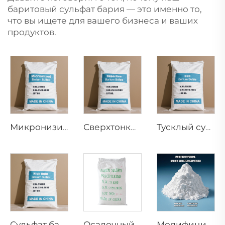
баритовый сульфат бария — это именно то,
что вы ищете для вашего бизнеса и ваших
продуктов.
Микронизированный сульфат бария
Сверхтонкий сульфат бария
Тусклый сульфат бария
Сульфат бария высокой светоотдачи
Осадочный сульфат бария
Модифицированный сверхтонкий барий сульфат осажденный