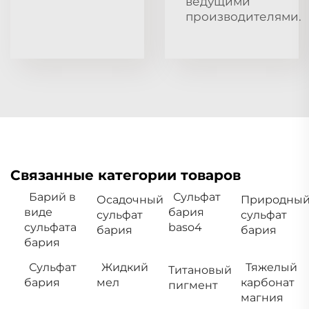
ведущими
производителями.
Связанные категории товаров
Барий в
Сульфат
Осадочный
Природны
виде
бария
сульфат
сульфат
сульфата
baso4
бария
бария
бария
Сульфат
Жидкий
Тяжелый
Титановый
бария
мел
карбонат
пигмент
магния