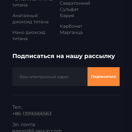
Сверхтонкий
титана
Сульфат
Анатазный
Бария
диоксид титана
Карбонат
Нано диоксид
Марганца
титана
Подписаться на нашу рассылку
Подписаться
Тел.:
+86-13916566563
Эл. почта:
eason@lj-group.com