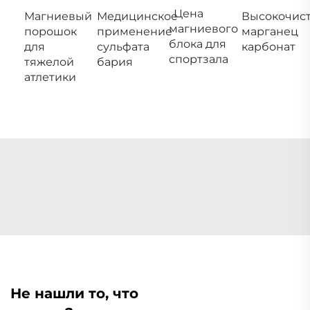
Цена
Магниевый
Медицинское
Высокочис
магниевого
порошок
применение
марганец
блока для
для
сульфата
карбонат
спортзала
тяжелой
бария
атлетики
Не нашли то, что