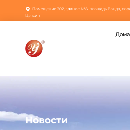
Помещение 302, здание №8, площадь Ванда, доро
Цзясин
Дома
Новости