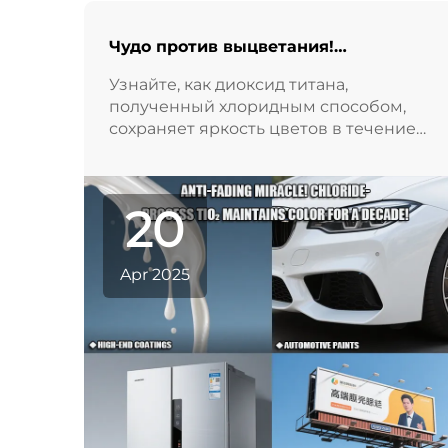
Чудо против выцветания!
Хлоридный TiO₂ сохраняет цвет на
Узнайте, как диоксид титана,
протяжении десяти лет!
полученный хлоридным способом,
сохраняет яркость цветов в течение
десяти лет! Подробнее об
инновационных решениях компании
Liangjiang.
20
Apr 2025