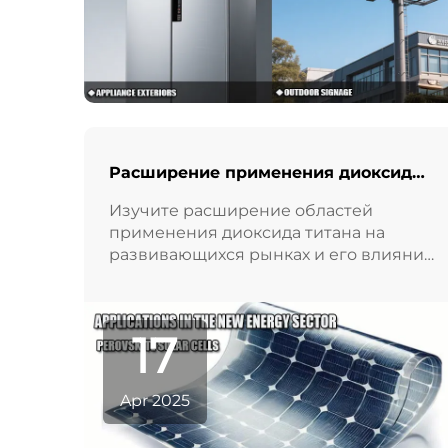
Расширение применения диоксида
титана на развивающихся рынках
Изучите расширение областей
применения диоксида титана на
развивающихся рынках и его влияние
на различные отрасли. Будьте в курсе
событий вместе с Liangjiang.
17
Apr 2025