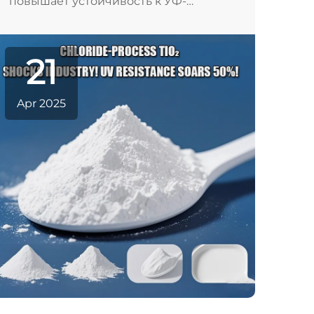
повышает устойчивость к УФ-
излучению на 50 %, меняя отраслевые
стандарты. Следите за новостями от
Liangjiang.
21
Apr 2025