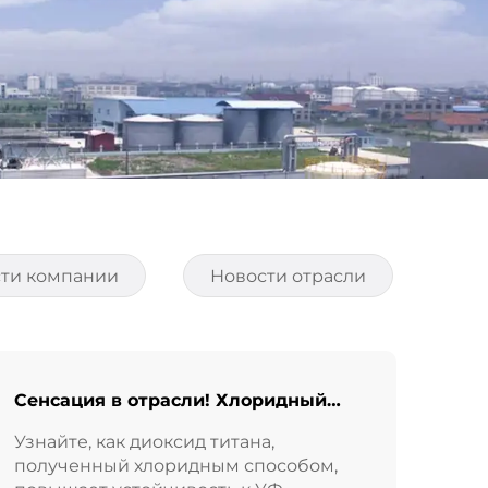
ти компании
Новости отрасли
Сенсация в отрасли! Хлоридный
TiO₂ увеличивает сопротивление УФ
Узнайте, как диоксид титана,
на 50%!
полученный хлоридным способом,