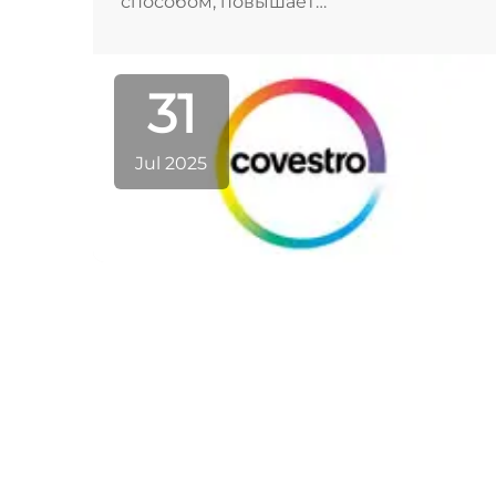
способом, повышает
эксплуатационные характеристики
полимеров, предотвращая
пожелтение материалов на основе
31
поликарбоната.
Jul 2025