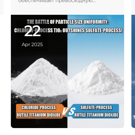
обеспечивает превосходную
однородность размера частиц по
сравнению с продуктом, полученным
сульфатным способом. Подробнее —
22
на сайте Liangjiang.
Apr 2025