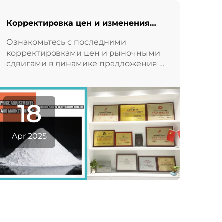
Корректировка цен и изменения
спроса-предложения на рынке
Ознакомьтесь с последними
диоксида титана
корректировками цен и рыночными
сдвигами в динамике предложения и
спроса на диоксид титана.
18
Apr 2025