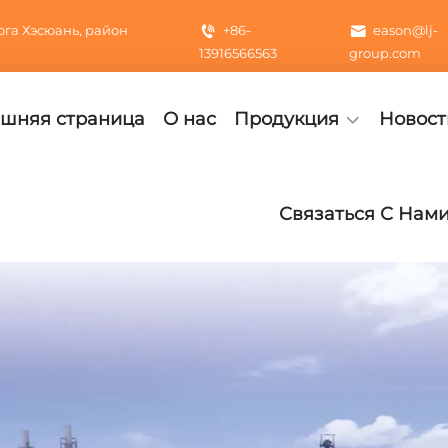
га Хэсюань, район
+86-
eason@lj-
13916566563
group.com
шняя страница
О нас
Продукция
Новост
Связаться С Нам