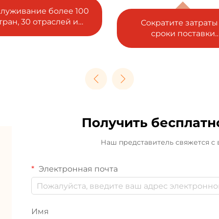
ократите затраты и
Гарантируется
сроки поставки
соответствие ISO, S
благодаря
RoHS, REACH и CE
интегрированной
закупке.
Получить бесплат
Наш представитель свяжется с
Электронная почта
Имя