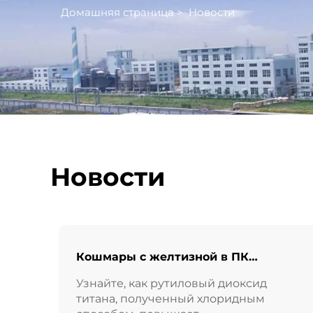
Домашняя страница
>
Новости
Новости
Кошмары с желтизной в ПК
закончились! Как диоксид титана
Узнайте, как рутиловый диоксид
рутила хлоридного процесса меняет
титана, полученный хлоридным
свойства полимеров?