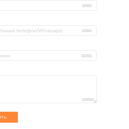
0/100
0/100
0/200
0/1000
ить