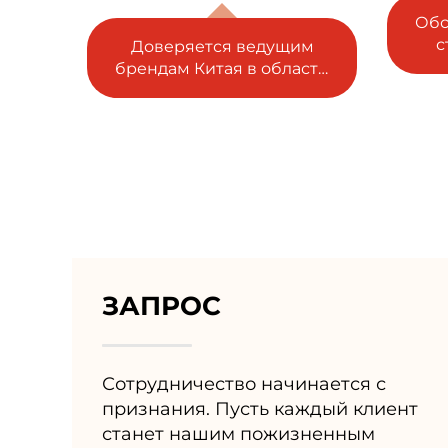
Обслуживание более 100
стран, 30 отраслей и
им
С
более 5000 клиентов.
асти
х
ЗАПРОС
Сотрудничество начинается с
признания. Пусть каждый клиент
станет нашим пожизненным