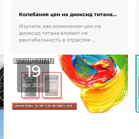
Колебания цен на диоксид титана
влияют на операционные margins в
Изучите, как изменения цен на
нижнепоточных отраслях
диоксид титана влияют на
рентабельность в отраслях-
потребителях.
19
Apr 2025