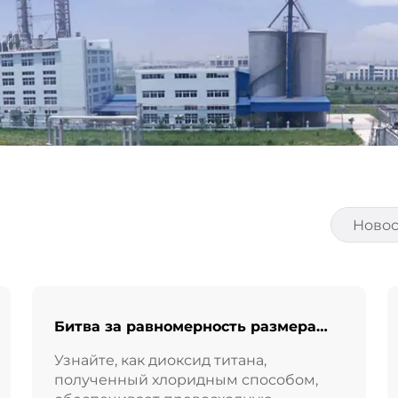
Новос
Битва за равномерность размера
частиц: TiO₂ хлоридного метода
Узнайте, как диоксид титана,
превосходит сульфатный!
полученный хлоридным способом,