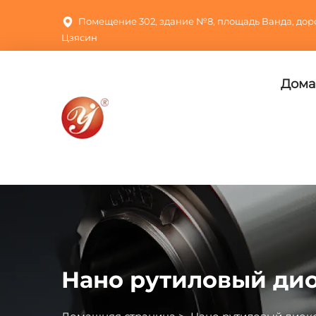
Помещение 302, здание №8, площадь Ванда, доро
Цзясин
Дома
Нано рутиловый дио