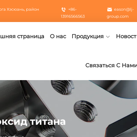
га Хэсюань, район
+86-
eason@lj-
13916566563
group.com
шняя страница
О нас
Продукция
Новост
Связаться С Нам
ксид титана