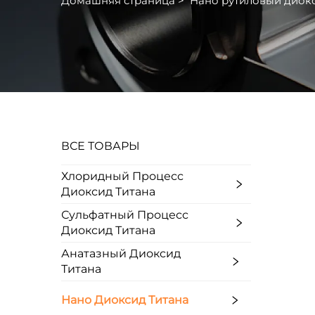
Домашняя страница
>
Нано рутиловый диокс
ВСЕ ТОВАРЫ
Хлоридный Процесс
Диоксид Титана
Сульфатный Процесс
Диоксид Титана
Анатазный Диоксид
Титана
Нано Диоксид Титана