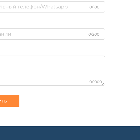
0/100
0/200
0/1000
ить