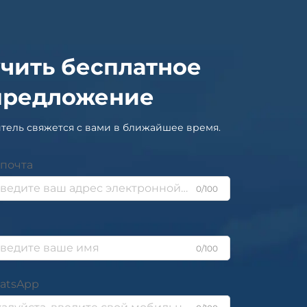
чить бесплатное
предложение
тель свяжется с вами в ближайшее время.
почта
0/100
0/100
atsApp