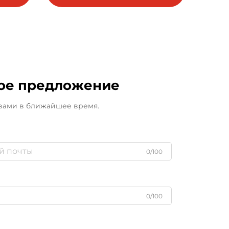
.
и таможенные услуги по
всему миру.
ное предложение
 вами в ближайшее время.
0/100
0/100