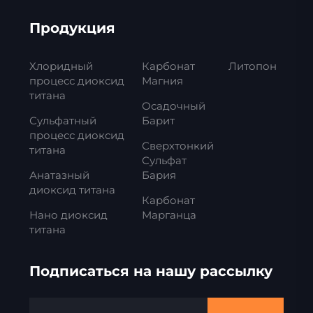
Продукция
Хлоридный
Карбонат
Литопон
процесс диоксид
Магния
титана
Осадочный
Сульфатный
Барит
процесс диоксид
Сверхтонкий
титана
Сульфат
Анатазный
Бария
диоксид титана
Карбонат
Нано диоксид
Марганца
титана
Подписаться на нашу рассылку