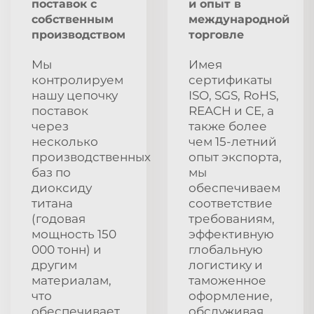
поставок с
и опыт в
собственным
международной
производством
торговле
Мы
Имея
контролируем
сертификаты
нашу цепочку
ISO, SGS, RoHS,
поставок
REACH и CE, а
через
также более
несколько
чем 15-летний
производственных
опыт экспорта,
баз по
мы
диоксиду
обеспечиваем
титана
соответствие
(годовая
требованиям,
мощность 150
эффективную
000 тонн) и
глобальную
другим
логистику и
материалам,
таможенное
что
оформление,
обеспечивает
обслуживая