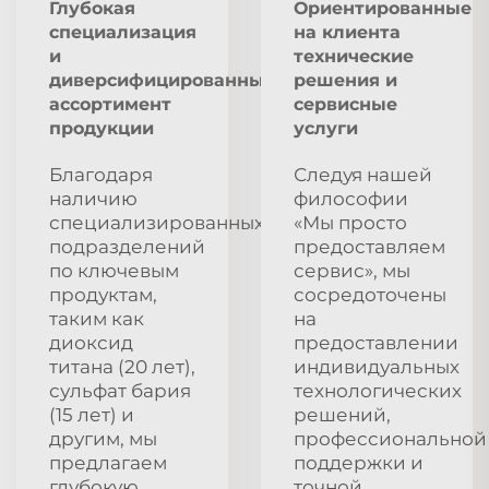
Глубокая
Ориентированные
специализация
на клиента
и
технические
диверсифицированный
решения и
ассортимент
сервисные
продукции
услуги
Благодаря
Следуя нашей
наличию
философии
специализированных
«Мы просто
подразделений
предоставляем
по ключевым
сервис», мы
продуктам,
сосредоточены
таким как
на
диоксид
предоставлении
титана (20 лет),
индивидуальных
сульфат бария
технологических
(15 лет) и
решений,
другим, мы
профессиональной
предлагаем
поддержки и
глубокую
точной