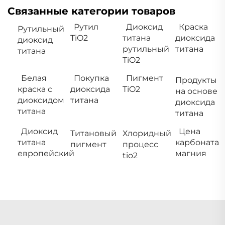
Связанные категории товаров
Рутил
Диоксид
Краска
Рутильный
TiO2
титана
диоксида
диоксид
рутильный
титана
титана
TiO2
Белая
Покупка
Пигмент
Продукты
краска с
диоксида
TiO2
на основе
диоксидом
титана
диоксида
титана
титана
Диоксид
Цена
Титановый
Хлоридный
титана
карбоната
пигмент
процесс
европейский
магния
tio2