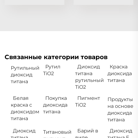
Связанные категории товаров
Рутил
Диоксид
Краска
Рутильный
TiO2
титана
диоксида
диоксид
рутильный
титана
титана
TiO2
Белая
Покупка
Пигмент
Продукты
краска с
диоксида
TiO2
на основе
диоксидом
титана
диоксида
титана
титана
Диоксид
Барий в
Диоксид
Титановый
титана
виде
титана E