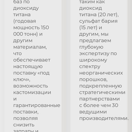
баз по
таким как
диоксиду
диоксид
титана
титана (20 лет),
(годовая
сульфат бария
мощность 150
(15 лет) и
000 тонн) и
другим, мы
другим
предлагаем
материалам,
глубокую
что
экспертизу по
обеспечивает
широкому
настоящую
спектру
поставку «под
неорганических
ключ»,
порошков,
возможность
подкрепленную
кастомизации
стратегическими
и
партнерствами
гарантированные
с более чем 30
поставки,
ведущими
позволяя
производителями.
снизить
затраты и