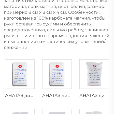
занятиях гимнастикой. 1 коробка мела, новый
материал, соль магния, цвет: белый, размер:
примерно 8 см x 8 см x 4 см. Особенности:
изготовлен из 100% карбоната магния, чтобы
руки оставались сухими и обеспечить
сосредоточенную, сильную работу, защищает
руки, ноги и тело во время поднятия тяжестей
и выполнения гимнастических упражнений/
движений.
АНАТАЗ диоксид титана A211
АНАТАЗ диоксид титана A200
АНАТАЗ диоксид титана B101-B