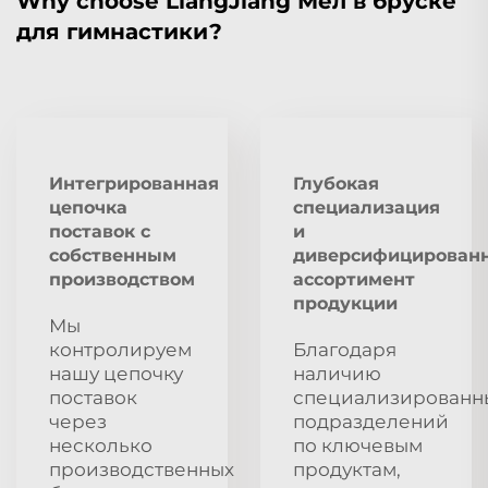
Why choose LiangJiang Мел в бруске
для гимнастики?
Интегрированная
Глубокая
цепочка
специализация
поставок с
и
собственным
диверсифицирован
производством
ассортимент
продукции
Мы
контролируем
Благодаря
нашу цепочку
наличию
поставок
специализированн
через
подразделений
несколько
по ключевым
производственных
продуктам,