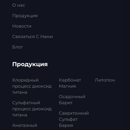
О нас
Продукция
Новости
Связаться С Нами
Блог
Продукция
Хлоридный
Карбонат
Литопон
процесс диоксид
Магния
титана
Осадочный
Сульфатный
Барит
процесс диоксид
Сверхтонкий
титана
Сульфат
Анатазный
Бария